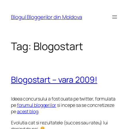
Skip
to
Blogul Bloggerilor din Moldova
content
Tag:
Blogostart
Blogostart – vara 2009!
Ideea concursului a fost ouata pe twitter, formulata
pe
forumul bloggerilor
si incepe sa se concretizeze
pe
acest blog
.
Evolutia cat si rezultatele (succes sau rateu) lui
depind de noi.