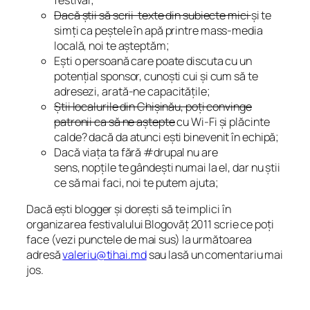
Dacă știi să scrii texte din subiecte mici
și te
simți ca peștele în apă printre mass-media
locală, noi te așteptăm;
Ești o persoană care poate discuta cu un
potențial sponsor, cunoști cui și cum să te
adresezi, arată-ne capacitățile;
Știi localurile din Chișinău, poți convinge
patronii ca să ne aștepte
cu Wi-Fi și plăcinte
calde? dacă da atunci ești binevenit în echipă;
Dacă viața ta fără #drupal nu are
sens, nopțile te gândești numai la el, dar nu știi
ce să mai faci, noi te putem ajuta;
Dacă ești blogger și dorești să te implici în
organizarea festivalului Blogovăț 2011 scrie ce poți
face (vezi punctele de mai sus) la următoarea
adresă
valeriu@tihai.md
sau lasă un comentariu mai
jos.