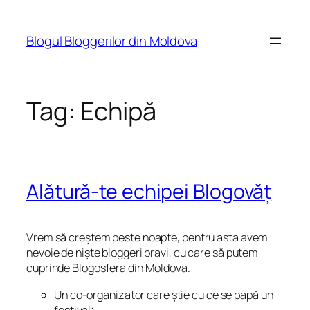
Skip
to
Blogul Bloggerilor din Moldova
content
Tag:
Echipă
Alătură-te echipei Blogovăț
Vrem să creștem peste noapte, pentru asta avem
nevoie de niște bloggeri bravi, cu care să putem
cuprinde Blogosfera din Moldova.
Un co-organizator care știe cu ce se papă un
festival;