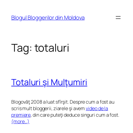
Skip
to
Blogul Bloggerilor din Moldova
content
Tag:
totaluri
Totaluri şi Mulţumiri
Blogovăţ 2008 a luat sfîrşit. Despre cum a fost au
scris mult bloggerii, ziarele şi avem
video de la
premiere
, din care puteţi deduce singuri cum a fost.
(more…)