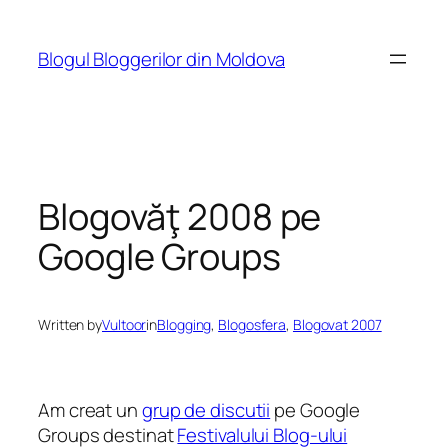
Skip
to
Blogul Bloggerilor din Moldova
content
Blogovăţ 2008 pe
Google Groups
Written by
Vultoor
in
Blogging
, 
Blogosfera
, 
Blogovat 2007
Am creat un
grup de discutii
pe Google
Groups destinat
Festivalului Blog-ului