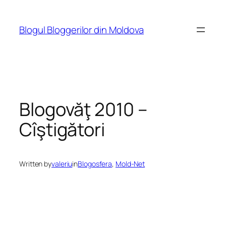
Skip
to
Blogul Bloggerilor din Moldova
content
Blogovăţ 2010 –
Cîştigători
Written by
valeriu
in
Blogosfera
, 
Mold-Net