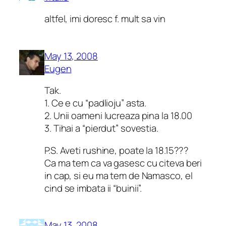
altfel, imi doresc f. mult sa vin
May 13, 2008
Eugen
Tak.
1. Ce e cu “padlioju” asta.
2. Unii oameni lucreaza pina la 18.00
3. Tihai a “pierdut” sovestia.
P.S. Aveti rushine, poate la 18.15???
Ca ma tem ca va gasesc cu citeva beri
in cap, si eu ma tem de Namasco, el
cind se imbata ii “buinii”.
May 13, 2008