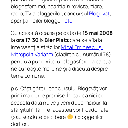
blogosfera.md, aparitia în reviste, ziare,
radio, TV a bloggerilor, concursul
Blogovăţ
,
apariţia noilor bloggeri
etc
.
Cu această ocazie pe data de
15
mai 2008
la
ora 17.30
la
Bier Platz
care se afla la
intersescţia străzilor
Mihai Eminescu şi
Mitropolit Varlaam
(clădirea cu numărul 78)
pentru a pune viitorul blogosferei la cale, a
ne cunoaşte mai bine şi a discuta despre
teme comune.
p.s. Căştigătorii concursului Blogovăţ vor
primi maiourile promise. În caz că nici de
această dată nu veţi veni după maiouri la
sfărşitul întălnirei acestea vor fi cadonate
(sau vândute pe o bere
) bloggerilor
doritori.