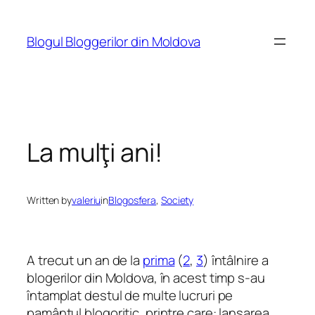
Skip
to
Blogul Bloggerilor din Moldova
content
La mulţi ani!
Written by
valeriu
in
Blogosfera
, 
Society
A trecut un an de la
prima
(
2
,
3
) întâlnire a
blogerilor din Moldova, în acest timp s-au
întamplat destul de multe lucruri pe
pamântul blogoritic, printre care: lansarea