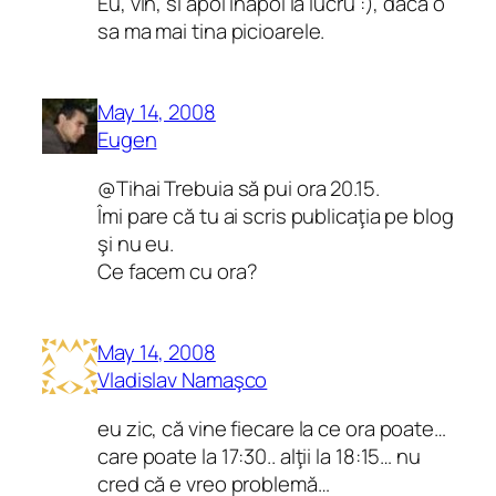
Eu, vin, si apoi inapoi la lucru :), daca o
sa ma mai tina picioarele.
May 14, 2008
Eugen
@Tihai Trebuia să pui ora 20.15.
Îmi pare că tu ai scris publicaţia pe blog
şi nu eu.
Ce facem cu ora?
May 14, 2008
Vladislav Namaşco
eu zic, că vine fiecare la ce ora poate…
care poate la 17:30.. alţii la 18:15… nu
cred că e vreo problemă…