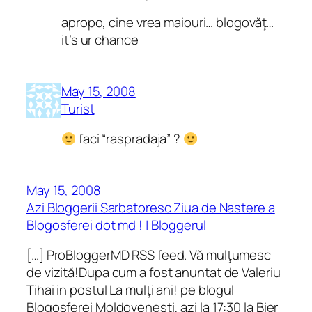
apropo, cine vrea maiouri… blogovăţ…
it’s ur chance
May 15, 2008
Turist
faci “raspradaja” ?
May 15, 2008
Azi Bloggerii Sarbatoresc Ziua de Nastere a
Blogosferei dot md ! | Bloggerul
[…] ProBloggerMD RSS feed. Vă mulţumesc
de vizită!Dupa cum a fost anuntat de Valeriu
Tihai in postul La mulţi ani! pe blogul
Blogosferei Moldovenesti, azi la 17:30 la Bier