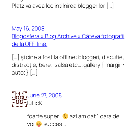
Platz va avea loc intilnirea bloggerilor […]
May 16, 2008
Blogosfera » Blog Archive » Câteva fotografii
de la OFF-line.
[…] şi cine a fost la offline: bloggeri, discutie,
distracţie, bere, salsa etc… .gallery { margin:
auto; } […]
June 27, 2008
IuLicK
foarte super..
azi am dat 1 oara de
voi
succes ..