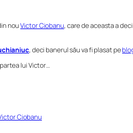
din nou
Victor Ciobanu
, care de aceasta a dec
uchianiuc
, deci banerul său va fi plasat pe
blo
partea lui Victor…
Victor Ciobanu