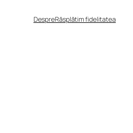
Despre
Răsplătim fidelitatea