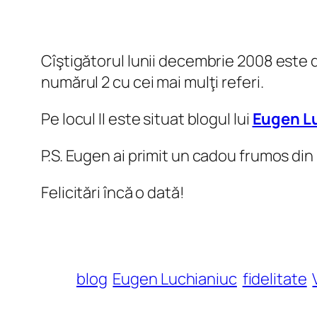
Cîştigătorul lunii decembrie 2008 este 
numărul 2 cu cei mai mulţi referi.
Pe locul II este situat blogul lui
Eugen L
P.S. Eugen ai primit un cadou frumos din 
Felicitări încă o dată!
blog
Eugen Luchianiuc
fidelitate