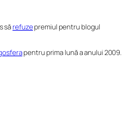
is să
refuze
premiul pentru blogul
gosfera
pentru prima lună a anului 2009.