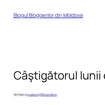
Skip
to
Blogul Bloggerilor din Moldova
content
Câştigătorul luni
Written by
valeriu
in
Blogosfera